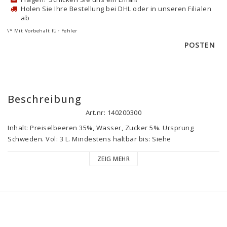
Holen Sie Ihre Bestellung bei DHL oder in unseren Filialen
ab
\* Mit Vorbehalt für Fehler
POSTEN
Beschreibung
Art.nr: 140200300
Inhalt: Preiselbeeren 35%, Wasser, Zucker 5%. Ursprung 
Schweden. Vol: 3 L. Mindestens haltbar bis: Siehe 
Datumsstempel. Nach dem Öffnen bitte gekühlt aufbewahren 
ZEIG MEHR
und der Inhalt ist bis zu 4 Wochen frisch.

Nutrition/100 g

Energy(kJ)	168

Energy (kcal)	40

Fat (g)	0,2g
