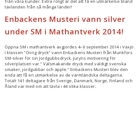
från våra kunder. Extra roligt är det att få en utmärkelse bland
tävlanden från så många länder!
Enbackens Musteri vann silver
under SM i Mathantverk 2014!
Öppna SM i mathantverk avgjordes 4–6 september 2014 i Växjö.
I klassen ”Övrig dryck” vann Enbackens Musteri från Munkfors
SM-silver för sin Jordgubbsdryck. Juryns motivering för
silverplatsen var ” Välsmakande dryck med väldigt svenska
smaker, jordgubbar och äpple.” Enbackens Musteri blev den
enda att få en utmärkelse av de värmländska deltagarna.
Totalt 141 deltagare från Sverige, Danmark, Norge, Finland och
Åland var med om att tävla i 44 olika klasser.