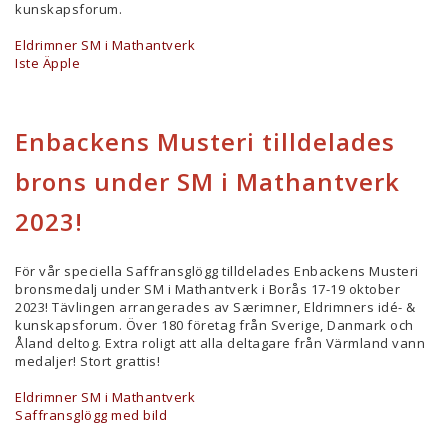
kunskapsforum.
Eldrimner SM i Mathantverk
Iste Äpple
Enbackens Musteri tilldelades
brons under SM i Mathantverk
2023!
För vår speciella Saffransglögg tilldelades Enbackens Musteri
bronsmedalj under SM i Mathantverk i Borås 17-19 oktober
2023! Tävlingen arrangerades av Særimner, Eldrimners idé- &
kunskapsforum. Över 180 företag från Sverige, Danmark och
Åland deltog. Extra roligt att alla deltagare från Värmland vann
medaljer! Stort grattis!
Eldrimner SM i Mathantverk
Saffransglögg med bild