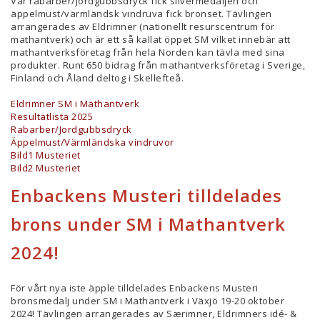
Vår rabarber/jordgubbsdryck fick silvermedaljen och
äppelmust/värmländsk vindruva fick bronset. Tävlingen
arrangerades av Eldrimner (
nationellt resurscentrum för
mathantverk)
och är
ett så kallat öppet SM vilket innebär att
mathantverksföretag från hela Norden kan tävla med sina
produkter. Runt 650 bidrag från mathantverksföretag i Sverige,
Finland och Åland deltog i Skellefteå.
Eldrimner SM i Mathantverk
Resultatlista 2025
Rabarber/Jordgubbsdryck
Äppelmust/Värmländska vindruvor
Bild1 Musteriet
Bild2 Musteriet
Enbackens Musteri tilldelades
brons under SM i Mathantverk
2024!
För vårt nya iste äpple tilldelades Enbackens Musteri
bronsmedalj under SM i Mathantverk i Växjö 19-20 oktober
2024! Tävlingen arrangerades av Særimner, Eldrimners idé- &