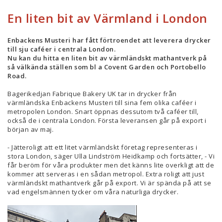
En liten bit av Värmland i London
Enbackens Musteri har fått förtroendet att leverera drycker
till sju caféer i centrala London.
Nu kan du hitta en liten bit av värmländskt mathantverk på
så välkända ställen som bl a Covent Garden och Portobello
Road.
Bagerikedjan Fabrique Bakery UK tar in drycker från
värmländska Enbackens Musteri till sina fem olika caféer i
metropolen London. Snart öppnas dessutom två caféer till,
också de i centrala London. Första leveransen går på export i
början av maj.
- Jätteroligt att ett litet värmländskt företag representeras i
stora London, säger Ulla Lindström Heidkamp och fortsätter, - Vi
får beröm för våra produkter men det känns lite overkligt att de
kommer att serveras i en sådan metropol. Extra roligt att just
värmländskt mathantverk går på export. Vi är spända på att se
vad engelsmännen tycker om våra naturliga drycker.